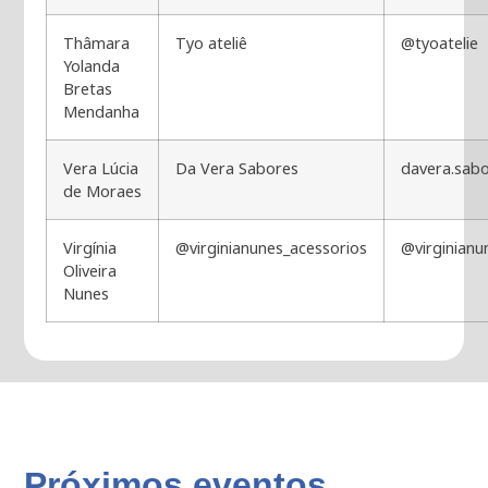
Thâmara
Tyo ateliê
@tyoatelie
Yolanda
Bretas
Mendanha
Vera Lúcia
Da Vera Sabores
davera.sab
de Moraes
Virgínia
@virginianunes_acessorios
@virginianu
Oliveira
Nunes
Próximos eventos