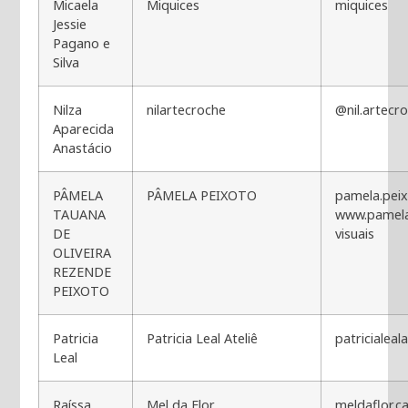
Micaela
Miquices
miquices
Jessie
Pagano e
Silva
Nilza
nilartecroche
@nil.artecr
Aparecida
Anastácio
PÂMELA
PÂMELA PEIXOTO
pamela.peixo
TAUANA
www.pamela
DE
visuais
OLIVEIRA
REZENDE
PEIXOTO
Patricia
Patricia Leal Ateliê
patricialeala
Leal
Raíssa
Mel da Flor
meldaflor.c