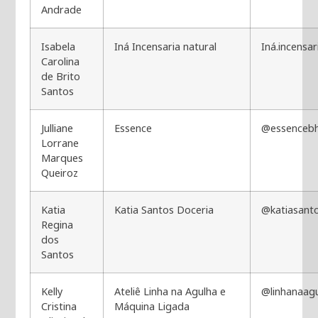
Andrade
Isabela
Iná Incensaria natural
Iná.incensar
Carolina
de Brito
Santos
Julliane
Essence
@essenceb
Lorrane
Marques
Queiroz
Katia
Katia Santos Doceria
@katiasant
Regina
dos
Santos
Kelly
Ateliê Linha na Agulha e
@linhanaag
Cristina
Máquina Ligada