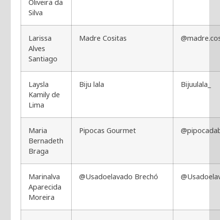
Oliveira da
Silva
Larissa
Madre Cositas
@madre.cos
Alves
Santiago
Laysla
Biju lala
Bijuulala_
Kamily de
Lima
Maria
Pipocas Gourmet
@pipocada
Bernadeth
Braga
Marinalva
@Usadoelavado Brechó
@Usadoela
Aparecida
Moreira