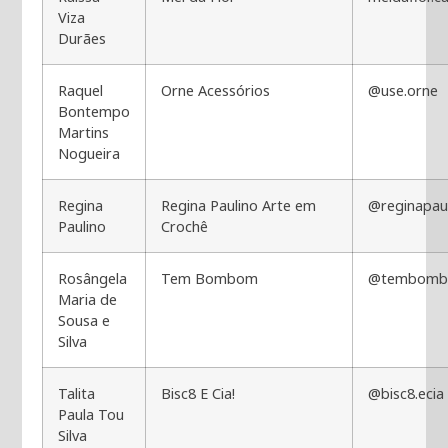
Viza
Durães
Raquel
Orne Acessórios
@use.orne
Bontempo
Martins
Nogueira
Regina
Regina Paulino Arte em
@reginapau
Paulino
Crochê
Rosângela
Tem Bombom
@tembom
Maria de
Sousa e
Silva
Talita
Bisc8 E Cia!
@bisc8.ecia
Paula Tou
Silva