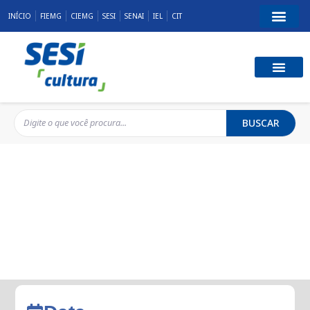
INÍCIO
FIEMG
CIEMG
SESI
SENAI
IEL
CIT
BUSCAR