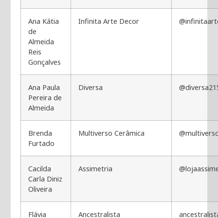
Ana Kátia
Infinita Arte Decor
@infinitaar
de
Almeida
Reis
Gonçalves
Ana Paula
Diversa
@diversa21
Pereira de
Almeida
Brenda
Multiverso Cerâmica
@multivers
Furtado
Cacilda
Assimetria
@lojaassime
Carla Diniz
Oliveira
Flávia
Ancestralista
ancestralist