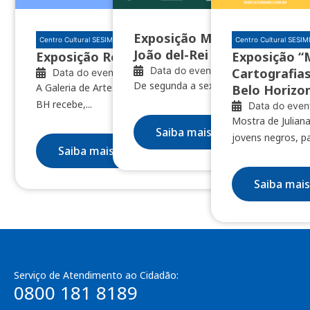
Exposição Minas das Minas 
Centro Cultural SESIMINAS BH
Centro Cultural SESI
João del-Rei e Nazareno
Exposição Restos de clareúme
Exposição “
Data do evento: 04/08/2026
Cartografias
Data do evento: 10/07/2026
De segunda a sexta, das 8h às 18h
A Galeria de Artes do Centro Cultural SESIMINAS
Belo Horizo
BH recebe,...
Data do even
Mostra de Juliana
Saiba mais
jovens negros, pa
Saiba mais
Saiba mais
Serviço de Atendimento ao Cidadão:
0800 181 8189