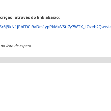
rição, através do link abaixo:
ScA75r6J9kN1jPbFDCi9aDm1ypPkMuVSti7y7WTX_LOzeh2Qw/vi
da lista de espera.