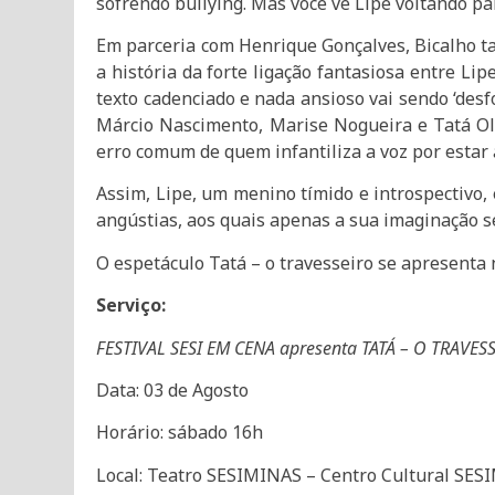
sofrendo bullying. Mas você vê Lipe voltando par
Em parceria com Henrique Gonçalves, Bicalho ta
a história da forte ligação fantasiosa entre Lip
texto cadenciado e nada ansioso vai sendo ‘des
Márcio Nascimento, Marise Nogueira e Tatá Oli
erro comum de quem infantiliza a voz por estar 
Assim, Lipe, um menino tímido e introspectivo,
angústias, aos quais apenas a sua imaginação se
O espetáculo Tatá – o travesseiro se apresenta
Serviço:
FESTIVAL SESI EM CENA apresenta TATÁ – O TRAVES
Data: 03 de Agosto
Horário: sábado 16h
Local: Teatro SESIMINAS – Centro Cultural SE