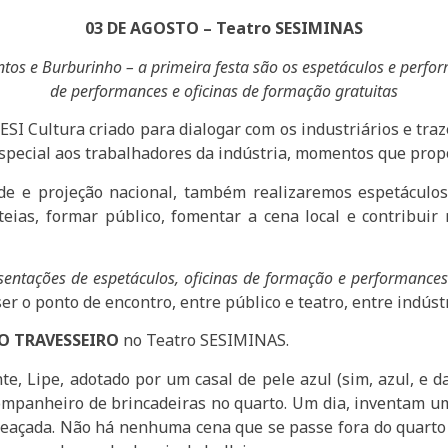
03 DE AGOSTO – Teatro SESIMINAS
ntos e Burburinho – a primeira festa são os espetáculos e perf
de performances e oficinas de formação gratuitas
SESI Cultura criado para dialogar com os industriários e tra
especial aos trabalhadores da indústria, momentos que propor
de e projeção nacional, também realizaremos espetáculos
ateias, formar público, fomentar a cena local e contribuir
sentações de espetáculos, oficinas de formação e performances
 o ponto de encontro, entre público e teatro, entre indústr
 O TRAVESSEIRO
no Teatro SESIMINAS.
, Lipe, adotado por um casal de pele azul (sim, azul, e d
ompanheiro de brincadeiras no quarto. Um dia, inventam um
ameaçada. Não há nenhuma cena que se passe fora do quarto 