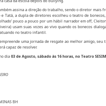
a casa da escola depois do bullying.
mbém assina a direção do trabalho, sendo o diretor mais fre
e e Tatá, a dupla de diretores escolheu o teatro de bonecos
folhado’ pouco a pouco por um hábil narrador em off, Cleito
veira) usam suas vozes ao vivo quando os bonecos dialoga
atuando no teatro infantil.
empreende uma jornada de resgate ao melhor amigo, seu tr
rá capaz de resolver.
 no dia
03 de Agosto, sábado às 16 horas, no Teatro SESI
SEIRO
SIMINAS BH