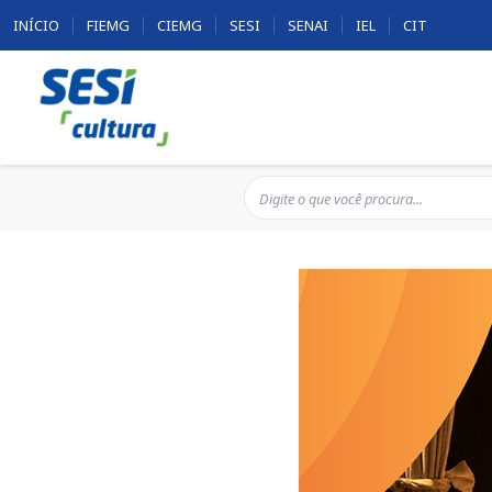
INÍCIO
FIEMG
CIEMG
SESI
SENAI
IEL
CIT