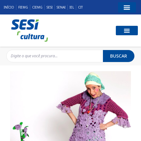
INÍCIO
FIEMG
CIEMG
SESI
SENAI
IEL
CIT
BUSCAR