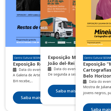
Exposição Minas das Minas 
Centro Cultural SESIMINAS BH
Centro Cultural SESI
João del-Rei e Nazareno
Exposição Restos de clareúme
Exposição “
Data do evento: 04/08/2026
Cartografias
Data do evento: 10/07/2026
De segunda a sexta, das 8h às 18h
A Galeria de Artes do Centro Cultural SESIMINAS
Belo Horizo
BH recebe,...
Data do even
Mostra de Juliana
Saiba mais
jovens negros, pa
Saiba mais
Saiba mais