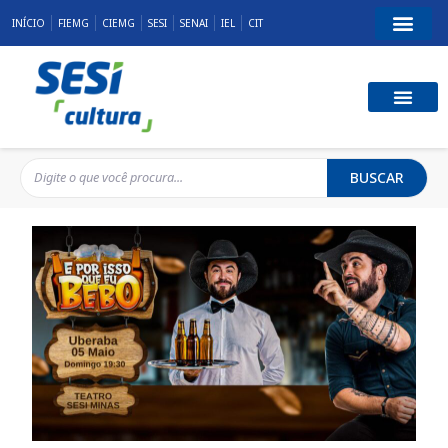
INÍCIO
FIEMG
CIEMG
SESI
SENAI
IEL
CIT
BUSCAR