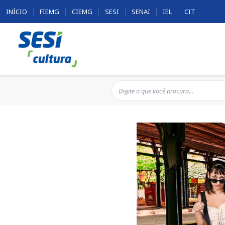
INÍCIO
FIEMG
CIEMG
SESI
SENAI
IEL
CIT