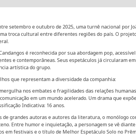
tre setembro e outubro de 2025, uma turnê nacional por Joã
a troca cultural entre diferentes regiões do país. O projet
ral.
 Candangos é reconhecida por sua abordagem pop, acessível e
entes e contemporâneas. Seus espetáculos já circularam em 
cia artística do grupo.
alhos que representam a diversidade da companhia:
lo mergulha nos embates e fragilidades das relações humana
 de comunicação em um mundo acelerado. Um drama que expõ
ificação Indicativa: 16 anos.
 de grandes autoras e autores da literatura, o monólogo co
ceno. Entre humor e inquietação, a personagem se vê diante
s em festivais e o título de Melhor Espetáculo Solo no Prê