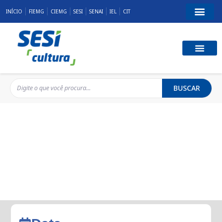
INÍCIO
FIEMG
CIEMG
SESI
SENAI
IEL
CIT
BUSCAR