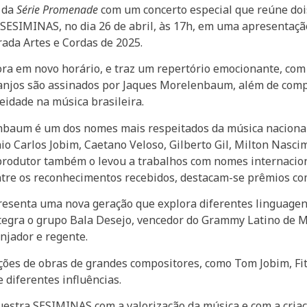
 da
Série Promenade
com um concerto especial que reúne doi
SIMINAS, no dia 26 de abril, às 17h, em uma apresentação 
ada Artes e Cordas de 2025.
agora em novo horário, e traz um repertório emocionante, 
anjos são assinados por Jaques Morelenbaum, além de comp
eidade na música brasileira.
baum é um dos nomes mais respeitados da música nacional. 
io Carlos Jobim, Caetano Veloso, Gilberto Gil, Milton Nasci
e produtor também o levou a trabalhos com nomes internacio
 Entre os reconhecimentos recebidos, destacam-se prêmios 
esenta uma nova geração que explora diferentes linguagens
ntegra o grupo Bala Desejo, vencedor do Grammy Latino de 
njador e regente.
tações de obras de grandes compositores, como Tom Jobim, F
 diferentes influências.
stra SESIMINAS com a valorização da música e com a criação