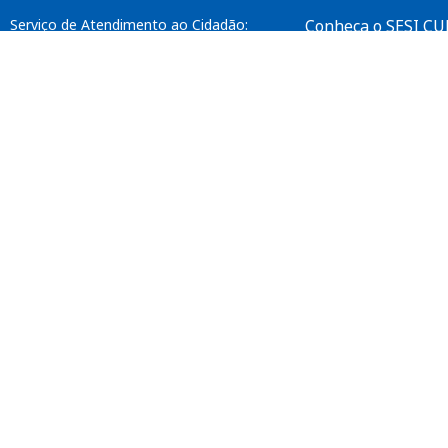
Serviço de Atendimento ao Cidadão:
Conheça o SESI C
0800 181 8189
Fale Conosco
Ouvidoria:
SAC
0800 882 2525
Intranet
Recepção Sede:
(31) 3263 4200
Horário de funcionamento:
Segunda a sexta-feira das 8h às 17h
Exceto feriados nacionais e locais.
crc@fiemg.com.br