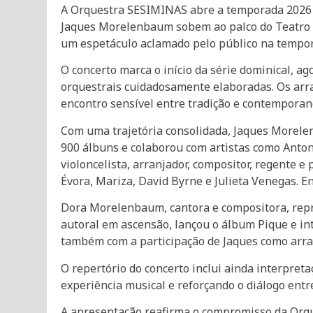
A Orquestra SESIMINAS abre a temporada 2026
Jaques Morelenbaum sobem ao palco do Teatro SE
um espetáculo aclamado pelo público na tempor
O concerto marca o início da série dominical, 
orquestrais cuidadosamente elaboradas. Os arr
encontro sensível entre tradição e contemporan
Com uma trajetória consolidada, Jaques Morelen
900 álbuns e colaborou com artistas como Anton
violoncelista, arranjador, compositor, regente 
Évora, Mariza, David Byrne e Julieta Venegas.
Dora Morelenbaum, cantora e compositora, repr
autoral em ascensão, lançou o álbum Pique e i
também com a participação de Jaques como arra
O repertório do concerto inclui ainda interpre
experiência musical e reforçando o diálogo entre
A apresentação reafirma o compromisso da Orque