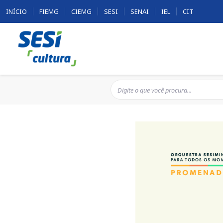
INÍCIO
FIEMG
CIEMG
SESI
SENAI
IEL
CIT