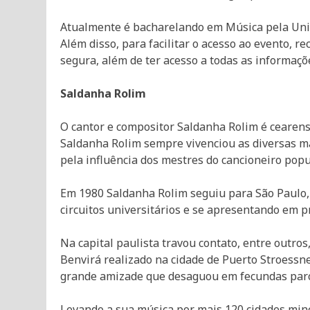
Atualmente é bacharelando em Música pela Univ
Além disso, para facilitar o acesso ao evento, 
segura, além de ter acesso a todas as informaç
Saldanha Rolim
O cantor e compositor Saldanha Rolim é ceare
Saldanha Rolim sempre vivenciou as diversas man
pela influência dos mestres do cancioneiro popu
Em 1980 Saldanha Rolim seguiu para São Paulo,
circuitos universitários e se apresentando em p
Na capital paulista travou contato, entre outro
Benvirá realizado na cidade de Puerto Stroessne
grande amizade que desaguou em fecundas parce
Levando a sua música por mais 120 cidades mine