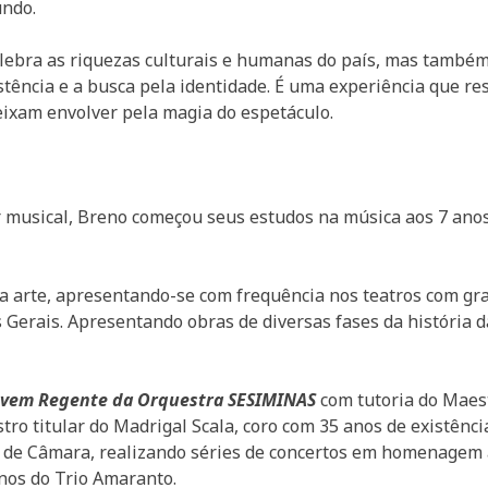
undo.
lebra as riquezas culturais e humanas do país, mas também 
istência e a busca pela identidade. É uma experiência que re
eixam envolver pela magia do espetáculo.
tor musical, Breno começou seus estudos na música aos 7 an
da arte, apresentando-se com frequência nos teatros com gr
s Gerais. Apresentando obras de diversas fases da história d
ovem Regente da Orquestra SESIMINAS
com tutoria do Maest
ro titular do Madrigal Scala, coro com 35 anos de existênci
 de Câmara, realizando séries de concertos em homenagem a
Anos do Trio Amaranto.