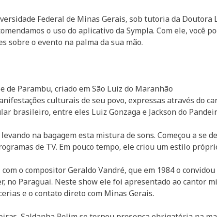
ersidade Federal de Minas Gerais, sob tutoria da Doutora
recomendamos o uso do aplicativo da Sympla. Com ele, você p
ões sobre o evento na palma da sua mão.
nse de Parambu, criado em São Luiz do Maranhão
ifestações culturais de seu povo, expressas através do cant
lar brasileiro, entre eles Luiz Gonzaga e Jackson do Pandeir
 levando na bagagem esta mistura de sons. Começou a se de
rogramas de TV. Em pouco tempo, ele criou um estilo própri
s, com o compositor Geraldo Vandré, que em 1984 o convidou 
r, no Paraguai. Neste show ele foi apresentado ao cantor mi
rias e o contato direto com Minas Gerais.
iras, Saldanha Rolim se tornou presença obrigatória na mai