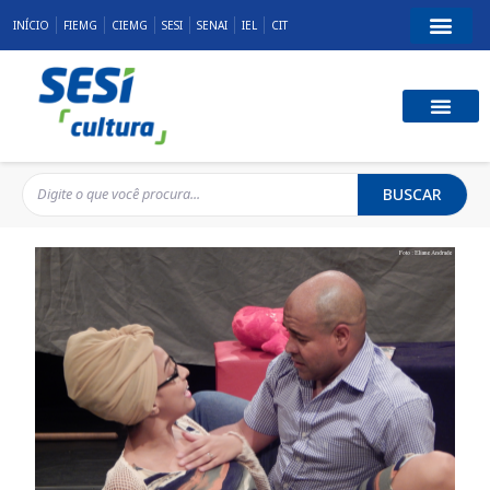
INÍCIO
FIEMG
CIEMG
SESI
SENAI
IEL
CIT
BUSCAR