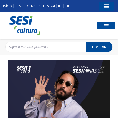
INÍCIO
FIEMG
CIEMG
SESI
SENAI
IEL
CIT
BUSCAR