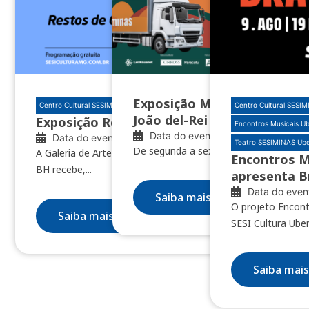
Exposição Minas das Minas 
Centro Cultural SESIMINAS BH
Centro Cultural SESI
João del-Rei e Nazareno
Exposição Restos de clareúme
Encontros Musicais U
Data do evento: 04/08/2026
Data do evento: 10/07/2026
Teatro SESIMINAS Ub
De segunda a sexta, das 8h às 18h
A Galeria de Artes do Centro Cultural SESIMINAS
Encontros M
BH recebe,...
apresenta B
Data do even
Saiba mais
O projeto Encontr
Saiba mais
SESI Cultura Uber
Saiba mais