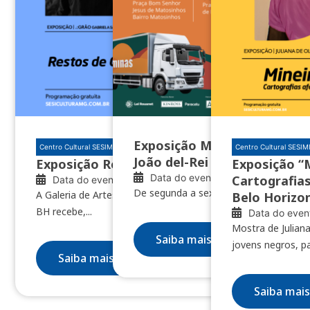
Exposição Minas das Minas 
Centro Cultural SESIMINAS BH
Centro Cultural SESI
João del-Rei e Nazareno
Exposição Restos de clareúme
Exposição “
Data do evento: 04/08/2026
Cartografias
Data do evento: 10/07/2026
De segunda a sexta, das 8h às 18h
A Galeria de Artes do Centro Cultural SESIMINAS
Belo Horizo
BH recebe,...
Data do even
Mostra de Juliana
Saiba mais
jovens negros, pa
Saiba mais
Saiba mais