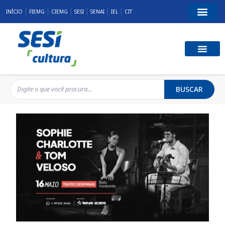
INÍCIO
FIEMG
CIEMG
SESI
SENAI
IEL
CIT
BUSCAR