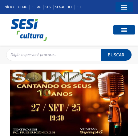
INÍCIO
FIEMG
CIEMG
SESI
SENAI
IEL
CIT
BUSCAR