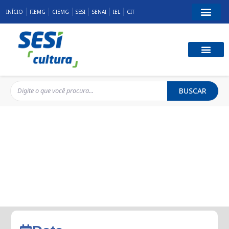
INÍCIO
FIEMG
CIEMG
SESI
SENAI
IEL
CIT
BUSCAR