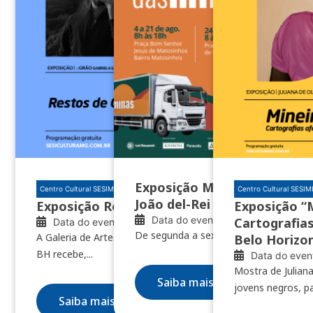
Exposição Minas das Minas 
Centro Cultural SESIMINAS BH
Centro Cultural SESI
João del-Rei e Nazareno
Exposição Restos de clareúme
Exposição “
Data do evento: 04/08/2026
Cartografias
Data do evento: 10/07/2026
De segunda a sexta, das 8h às 18h
A Galeria de Artes do Centro Cultural SESIMINAS
Belo Horizo
BH recebe,...
Data do even
Mostra de Juliana
Saiba mais
jovens negros, pa
Saiba mais