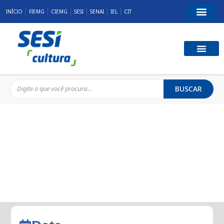
INÍCIO
FIEMG
CIEMG
SESI
SENAI
IEL
CIT
BUSCAR