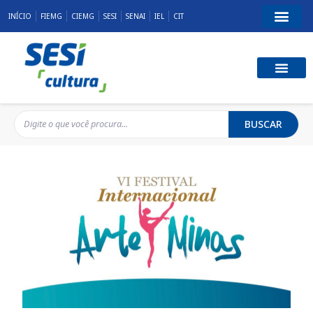
INÍCIO
FIEMG
CIEMG
SESI
SENAI
IEL
CIT
BUSCAR