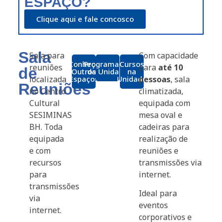
ESPAÇO?
Clique aqui e fale concosco
Sala
Sala para
Com capacidade
Conheça
Programação
Cursos
reuniões
para
até 10
de
Outros
da Unidade
na
localizada
Espaços
Unidade
pessoas
, sala
Reuniões
no Centro
climatizada,
Cultural
equipada com
SESIMINAS
mesa oval e
BH. Toda
cadeiras para
equipada
realização de
e com
reuniões e
recursos
transmissões via
para
internet.
transmissões
Ideal para
via
eventos
internet.
corporativos e