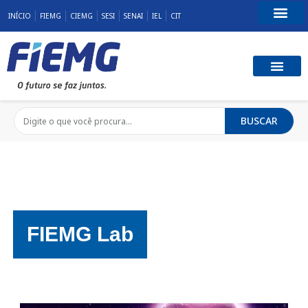
INÍCIO
FIEMG
CIEMG
SESI
SENAI
IEL
CIT
Fale Conosco
BUSCAR
FIEMG Lab