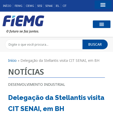
INÍCIO
FIEMG
CIEMG
SESI
SENAI
IEL
CIT
Fale Conosco
BUSCAR
Início
»
Delegação da Stellantis visita CIT SENAI, em BH
NOTÍCIAS
DESENVOLVIMENTO INDUSTRIAL
Delegação da Stellantis visita
CIT SENAI, em BH