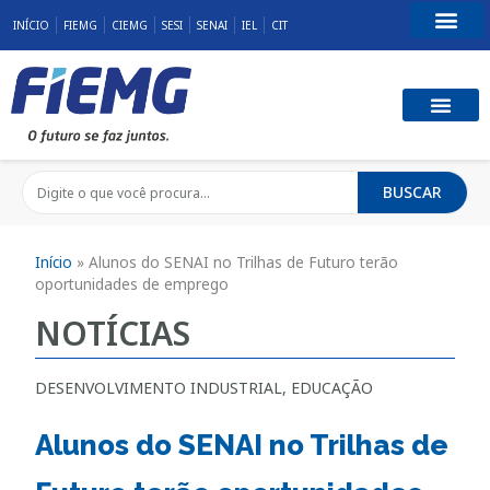
INÍCIO
FIEMG
CIEMG
SESI
SENAI
IEL
CIT
Fale Conosco
BUSCAR
Início
»
Alunos do SENAI no Trilhas de Futuro terão
oportunidades de emprego
NOTÍCIAS
DESENVOLVIMENTO INDUSTRIAL
,
EDUCAÇÃO
Alunos do SENAI no Trilhas de