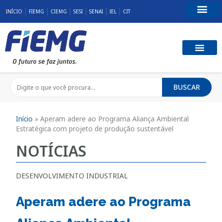
INÍCIO
FIEMG
CIEMG
SESI
SENAI
IEL
CIT
Fale Conosco
BUSCAR
Início
»
Aperam adere ao Programa Aliança Ambiental
Estratégica com projeto de produção sustentável
NOTÍCIAS
DESENVOLVIMENTO INDUSTRIAL
Aperam adere ao Programa