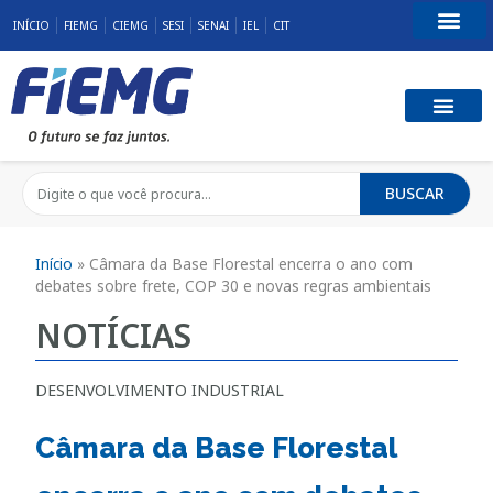
INÍCIO
FIEMG
CIEMG
SESI
SENAI
IEL
CIT
Fale Conosco
BUSCAR
Início
»
Câmara da Base Florestal encerra o ano com
debates sobre frete, COP 30 e novas regras ambientais
NOTÍCIAS
DESENVOLVIMENTO INDUSTRIAL
Câmara da Base Florestal