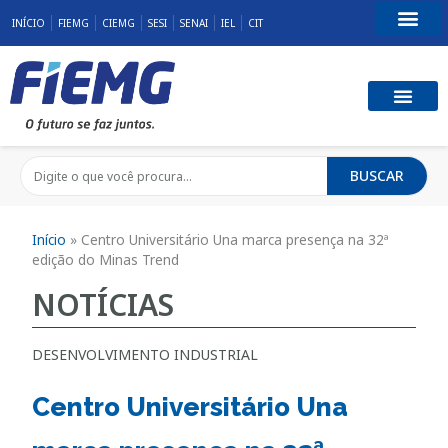
INÍCIO
FIEMG
CIEMG
SESI
SENAI
IEL
CIT
Fale Conosco
BUSCAR
Início
»
Centro Universitário Una marca presença na 32ª
edição do Minas Trend
NOTÍCIAS
DESENVOLVIMENTO INDUSTRIAL
Centro Universitário Una