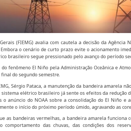
Gerais (FIEMG) avalia com cautela a decisão da Agência N
. Embora o cenário de curto prazo evite o acionamento ime
ico brasileiro segue pressionado pelo avanço do período se
ão do fenômeno El Niño pela Administração Oceânica e Atmo
o final do segundo semestre.
EMG, Sérgio Pataca, a manutenção da bandeira amarela não
 sistema elétrico brasileiro já sente os efeitos da reduçã
 o anúncio do NOAA sobre a consolidação do El Niño e a p
nte o início do próximo período úmido, agravando as condiç
e as bandeiras vermelhas, a bandeira amarela funciona c
o comportamento das chuvas, das condições dos reser