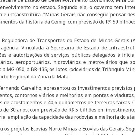
senvolvimento no estado. Segundo ela, o governo tem inten
ca e infraestrutura. “Minas Gerais não consegue pensar d
estimentos da história da Cemig, com previsão de R$ 59 bilhõ
a Reguladora de Transportes do Estado de Minas Gerais (
 agência. Vinculada à Secretaria de Estado de Infraestru
ões e autorizações de serviços públicos delegados à inic
viários, aeroportuários, hidroviários e metroviários qu
 a MG-050, a BR-135, os lotes rodoviários do Triângulo Mi
orto Regional da Zona da Mata.
 Fernando Carvalho, apresentou os investimentos previstos 
entos, contornos viários e melhorias em pontes e viadutos.
s de acostamentos e 40,6 quilômetros de terceiras faixas. 
to de 30 anos, com previsão de R$ 5 bilhões em investiment
ária, ampliação da capacidade das rodovias e melhoria do at
u os projetos Ecovias Norte Minas e Ecovias das Gerais. Segu