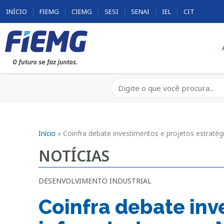
INÍCIO
FIEMG
CIEMG
SESI
SENAI
IEL
CIT
Início
»
Coinfra debate investimentos e projetos estratég
NOTÍCIAS
DESENVOLVIMENTO INDUSTRIAL
Coinfra debate inv