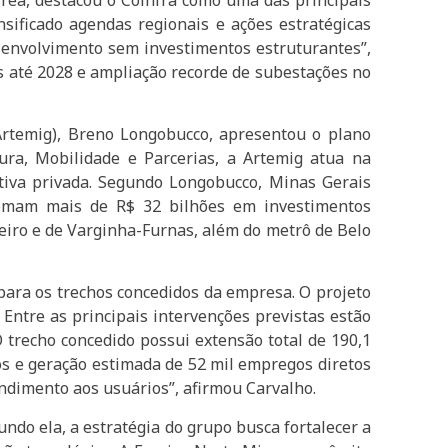
sificado agendas regionais e ações estratégicas
esenvolvimento sem investimentos estruturantes”,
es até 2028 e ampliação recorde de subestações no
Artemig), Breno Longobucco, apresentou o plano
tura, Mobilidade e Parcerias, a Artemig atua na
iativa privada. Segundo Longobucco, Minas Gerais
e somam mais de R$ 32 bilhões em investimentos
neiro e de Varginha-Furnas, além do metrô de Belo
para os trechos concedidos da empresa. O projeto
 Entre as principais intervenções previstas estão
O trecho concedido possui extensão total de 190,1
os e geração estimada de 52 mil empregos diretos
endimento aos usuários”, afirmou Carvalho.
ndo ela, a estratégia do grupo busca fortalecer a