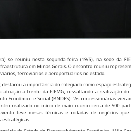
a) se reuniu nesta segunda-feira (19/5), na sede da FIE
nfraestrutura em Minas Gerais. O encontro reuniu represen
iários, ferroviários e aeroportuários no estado.
r, destacou a importância do colegiado como espaço estraté
a atuação à frente da FIEMG, ressaltando a realização do
to Econômico e Social (BNDES). “As concessionárias vier
ontro realizado no início de maio reuniu cerca de 500 pa
 evento teve mesas técnicas e rodadas de negócios qu
 estratégicas.
retária de Estado de Desenvolvimento Econômico, Mila Cor