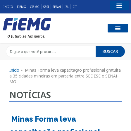
INÍCIO
FIEMG
CIEMG
SESI
SENAI
IEL
CIT
Fale Conosco
BUSCAR
Início
»
Minas Forma leva capacitação profissional gratuita
a 35 cidades mineiras em parceria entre SEDESE e SENAI-
MG
NOTÍCIAS
Minas Forma leva