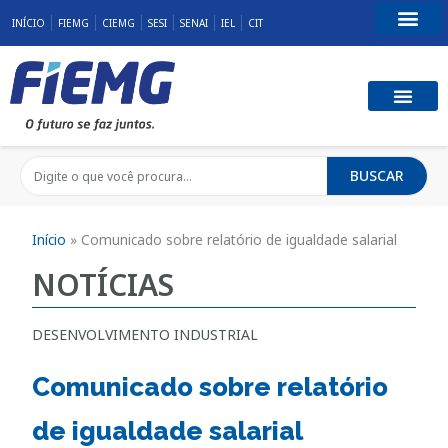
INÍCIO
FIEMG
CIEMG
SESI
SENAI
IEL
CIT
Fale Conosco
BUSCAR
Início
»
Comunicado sobre relatório de igualdade salarial
NOTÍCIAS
DESENVOLVIMENTO INDUSTRIAL
Comunicado sobre relatório
de igualdade salarial