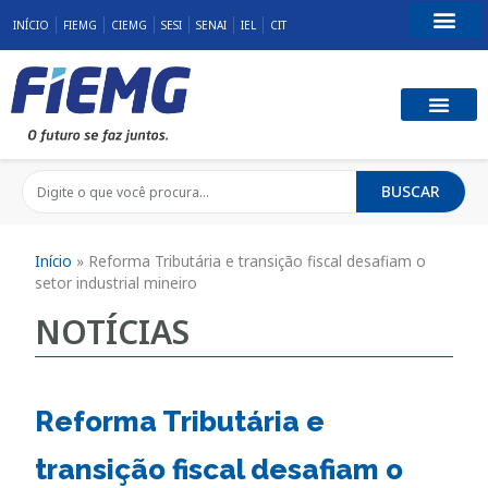
INÍCIO
FIEMG
CIEMG
SESI
SENAI
IEL
CIT
Fale Conosco
BUSCAR
Início
»
Reforma Tributária e transição fiscal desafiam o
setor industrial mineiro
NOTÍCIAS
Reforma Tributária e
transição fiscal desafiam o