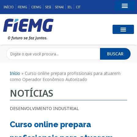
INÍCIO
FIEMG
CIEMG
SESI
SENAI
IEL
CIT
Fale Conosco
BUSCAR
Início
»
Curso online prepara profissionais para atuarem
como Operador Econômico Autorizado
NOTÍCIAS
DESENVOLVIMENTO INDUSTRIAL
Curso online prepara