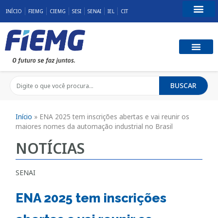
INÍCIO
FIEMG
CIEMG
SESI
SENAI
IEL
CIT
Fale Conosco
BUSCAR
Início
»
ENA 2025 tem inscrições abertas e vai reunir os
maiores nomes da automação industrial no Brasil
NOTÍCIAS
SENAI
ENA 2025 tem inscrições