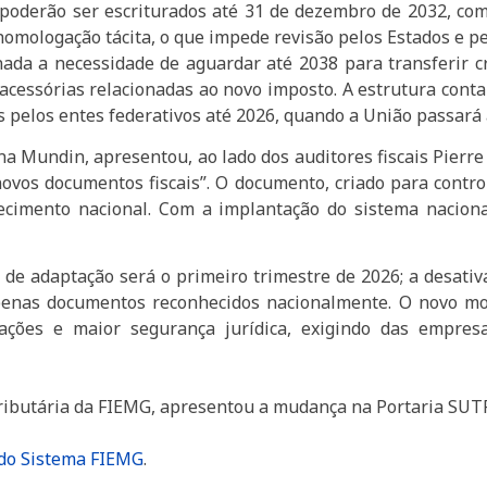
s poderão ser escriturados até 31 de dezembro de 2032, co
 homologação tácita, o que impede revisão pelos Estados e 
nada a necessidade de aguardar até 2038 para transferir c
acessórias relacionadas ao novo imposto. A estrutura cont
pelos entes federativos até 2026, quando a União passará a
na Mundin, apresentou, ao lado dos auditores fiscais Pierre 
ovos documentos fiscais”. O documento, criado para contr
imento nacional. Com a implantação do sistema nacional 
 de adaptação será o primeiro trimestre de 2026; a desativ
s apenas documentos reconhecidos nacionalmente. O novo mo
erações e maior segurança jurídica, exigindo das empres
Tributária da FIEMG, apresentou a mudança na Portaria SUTR
 do Sistema FIEMG
.