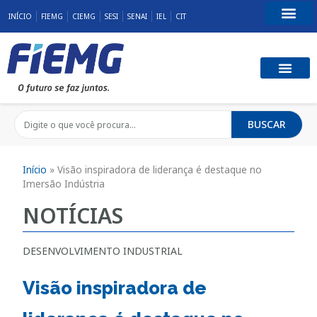
INÍCIO
FIEMG
CIEMG
SESI
SENAI
IEL
CIT
Fale Conosco
BUSCAR
Início
»
Visão inspiradora de liderança é destaque no
Imersão Indústria
NOTÍCIAS
DESENVOLVIMENTO INDUSTRIAL
Visão inspiradora de