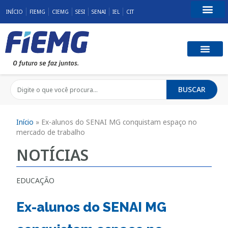
INÍCIO
FIEMG
CIEMG
SESI
SENAI
IEL
CIT
Fale Conosco
BUSCAR
Início
»
Ex-alunos do SENAI MG conquistam espaço no
mercado de trabalho
NOTÍCIAS
EDUCAÇÃO
Ex-alunos do SENAI MG