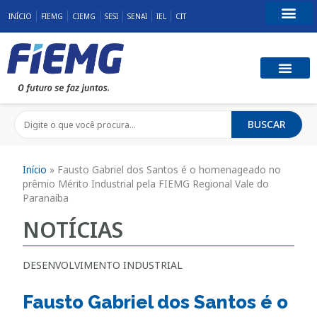
INÍCIO
FIEMG
CIEMG
SESI
SENAI
IEL
CIT
Fale Conosco
BUSCAR
Início
»
Fausto Gabriel dos Santos é o homenageado no
prêmio Mérito Industrial pela FIEMG Regional Vale do
Paranaíba
NOTÍCIAS
DESENVOLVIMENTO INDUSTRIAL
Fausto Gabriel dos Santos é o