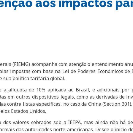
tenção aos impactos par
Gerais (FIEMG) acompanha com atenção o entendimento anun
plas impostas com base na Lei de Poderes Econômicos de Em
ua política tarifária global.
o a alíquota de 10% aplicada ao Brasil, e adicionais po
as em outros dispositivos legais, como as derivadas de inv
as contra listas específicas, no caso da China (Section 301
pelos Estados Unidos.
 dos valores cobrados sob a IEEPA, mas ainda não há de
rmais das autoridades norte-americanas. Desde o início d