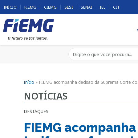
INÍCIO
FIEMG
CIEMG
SESI
SENAI
IEL
CIT
Início
»
FIEMG acompanha decisão da Suprema Corte dos E
NOTÍCIAS
DESTAQUES
FIEMG acompanha d