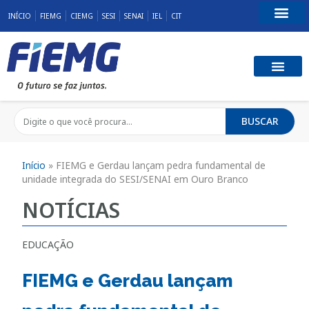
INÍCIO
FIEMG
CIEMG
SESI
SENAI
IEL
CIT
Fale Conosco
BUSCAR
Início
»
FIEMG e Gerdau lançam pedra fundamental de
unidade integrada do SESI/SENAI em Ouro Branco
NOTÍCIAS
EDUCAÇÃO
FIEMG e Gerdau lançam