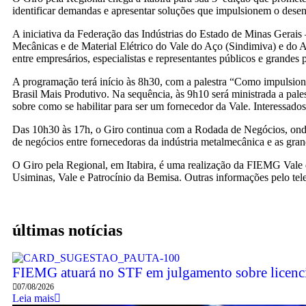
identificar demandas e apresentar soluções que impulsionem o desen
A iniciativa da Federação das Indústrias do Estado de Minas Gerai
Mecânicas e de Material Elétrico do Vale do Aço (Sindimiva) e do 
entre empresários, especialistas e representantes públicos e grandes p
A programação terá início às 8h30, com a palestra “Como impulsiona
Brasil Mais Produtivo. Na sequência, às 9h10 será ministrada a pa
sobre como se habilitar para ser um fornecedor da Vale. Interessado
Das 10h30 às 17h, o Giro continua com a Rodada de Negócios, onde
de negócios entre fornecedoras da indústria metalmecânica e as gra
O Giro pela Regional, em Itabira, é uma realização da FIEMG Vale
Usiminas, Vale e Patrocínio da Bemisa. Outras informações pelo te
últimas notícias
FIEMG atuará no STF em julgamento sobre licenc
07/08/2026
Leia mais