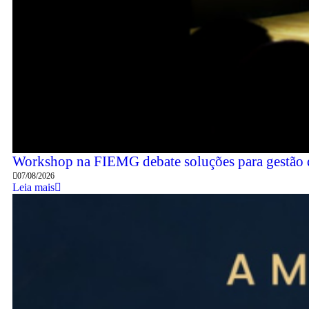
Workshop na FIEMG debate soluções para gestão de
07/08/2026
Leia mais