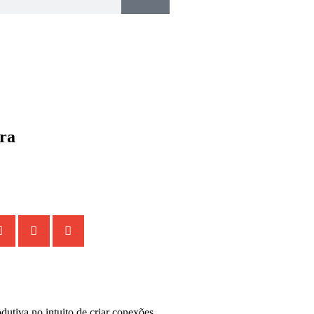
ra
dutiva no intuito de criar conexões,