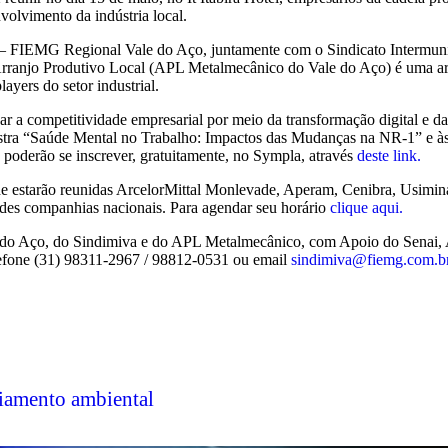
volvimento da indústria local.
s – FIEMG Regional Vale do Aço, juntamente com o Sindicato Intermunic
Arranjo Produtivo Local (APL Metalmecânico do Vale do Aço) é uma art
layers do setor industrial.
r a competitividade empresarial por meio da transformação digital e da
lestra “Saúde Mental no Trabalho: Impactos das Mudanças na NR-1” e 
s poderão se inscrever, gratuitamente, no Sympla, através
deste link.
 estarão reunidas ArcelorMittal Monlevade, Aperam, Cenibra, Usiminas
ndes companhias nacionais. Para agendar seu horário
clique aqui.
 do Aço, do Sindimiva e do APL Metalmecânico, com Apoio do Senai, 
lefone (31) 98311-2967 / 98812-0531 ou email
sindimiva@fiemg.com.b
iamento ambiental