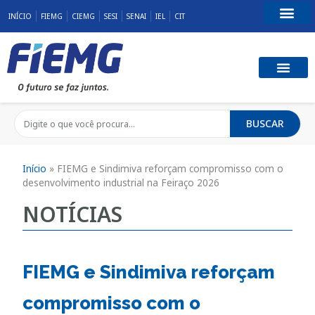
INÍCIO
FIEMG
CIEMG
SESI
SENAI
IEL
CIT
Fale Conosco
BUSCAR
Início
»
FIEMG e Sindimiva reforçam compromisso com o
desenvolvimento industrial na Feiraço 2026
NOTÍCIAS
FIEMG e Sindimiva reforçam
compromisso com o