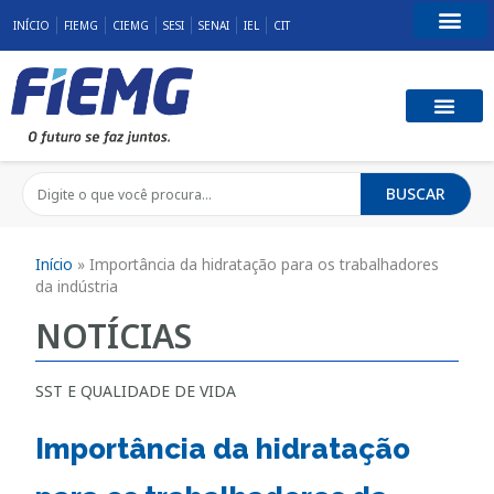
INÍCIO
FIEMG
CIEMG
SESI
SENAI
IEL
CIT
Fale Conosco
BUSCAR
Início
»
Importância da hidratação para os trabalhadores
da indústria
NOTÍCIAS
SST E QUALIDADE DE VIDA
Importância da hidratação