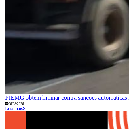
FIEMG obtém liminar contra sanções automáticas re
06/08/2026
Leia mais