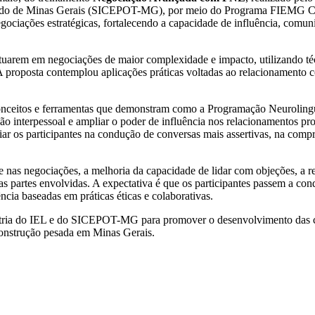
stado de Minas Gerais (SICEPOT-MG), por meio do Programa FIEMG Com
gociações estratégicas, fortalecendo a capacidade de influência, comu
a atuarem em negociações de maior complexidade e impacto, utilizando t
 proposta contemplou aplicações práticas voltadas ao relacionamento co
onceitos e ferramentas que demonstram como a Programação Neurolinguí
o interpessoal e ampliar o poder de influência nos relacionamentos pr
iar os participantes na condução de conversas mais assertivas, na compr
e nas negociações, a melhoria da capacidade de lidar com objeções, a re
das partes envolvidas. A expectativa é que os participantes passem a co
ncia baseadas em práticas éticas e colaborativas.
ndústria do IEL e do SICEPOT-MG para promover o desenvolvimento das c
construção pesada em Minas Gerais.