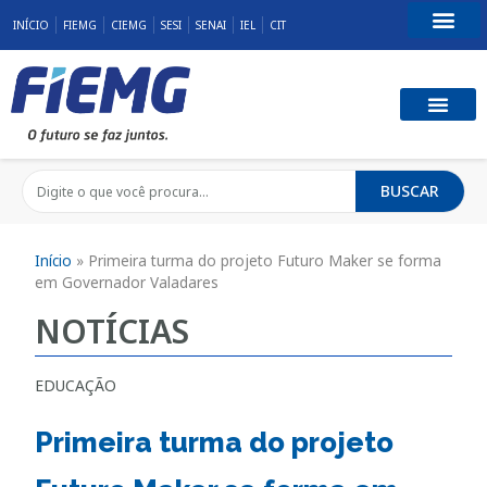
INÍCIO
FIEMG
CIEMG
SESI
SENAI
IEL
CIT
Fale Conosco
BUSCAR
Início
»
Primeira turma do projeto Futuro Maker se forma
em Governador Valadares
NOTÍCIAS
EDUCAÇÃO
Primeira turma do projeto