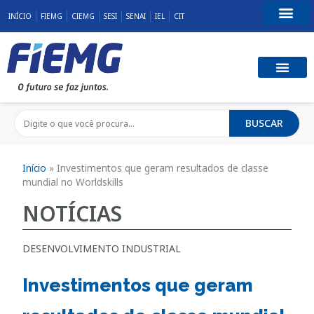
INÍCIO
FIEMG
CIEMG
SESI
SENAI
IEL
CIT
Fale Conosco
BUSCAR
Início
»
Investimentos que geram resultados de classe
mundial no Worldskills
NOTÍCIAS
DESENVOLVIMENTO INDUSTRIAL
Investimentos que geram