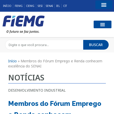
INÍCIO
FIEMG
CIEMG
SESI
SENAI
IEL
CIT
Fale Conosco
BUSCAR
Início
»
Membros do Fórum Emprego e Renda conhecem
excelência do SENAI
NOTÍCIAS
DESENVOLVIMENTO INDUSTRIAL
Membros do Fórum Emprego