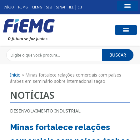
INÍCIO
FIEMG
CIEMG
SESI
SENAI
IEL
CIT
Fale Conosco
BUSCAR
Início
»
Minas fortalece relações comerciais com países
árabes em seminário sobre internacionalização
NOTÍCIAS
DESENVOLVIMENTO INDUSTRIAL
Minas fortalece relações