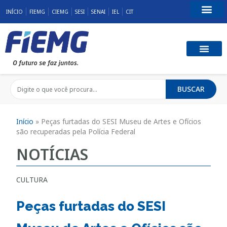
INÍCIO
FIEMG
CIEMG
SESI
SENAI
IEL
CIT
Fale Conosco
BUSCAR
Início
»
Peças furtadas do SESI Museu de Artes e Ofícios
são recuperadas pela Polícia Federal
NOTÍCIAS
CULTURA
Peças furtadas do SESI