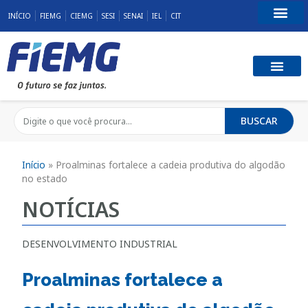
INÍCIO
FIEMG
CIEMG
SESI
SENAI
IEL
CIT
Fale Conosco
BUSCAR
Início
»
Proalminas fortalece a cadeia produtiva do algodão
no estado
NOTÍCIAS
DESENVOLVIMENTO INDUSTRIAL
Proalminas fortalece a