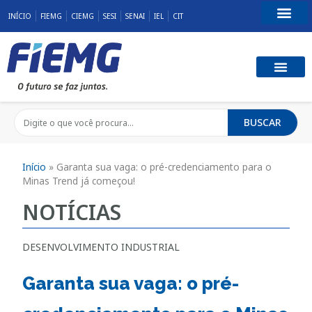
INÍCIO
FIEMG
CIEMG
SESI
SENAI
IEL
CIT
Fale Conosco
BUSCAR
Início
»
Garanta sua vaga: o pré-credenciamento para o
Minas Trend já começou!
NOTÍCIAS
DESENVOLVIMENTO INDUSTRIAL
Garanta sua vaga: o pré-