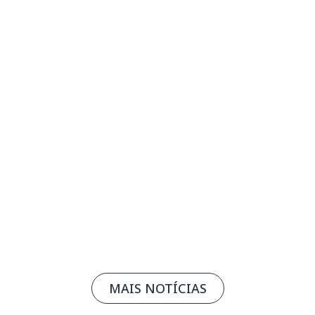
Acordo Mercosul Singapura pode ampliar
oportunidades comerciais no Sudeste
Asiático
04/08/2026
Leia mais
MAIS NOTÍCIAS