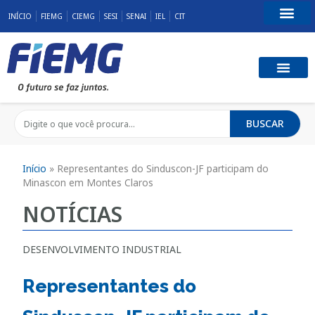
INÍCIO
FIEMG
CIEMG
SESI
SENAI
IEL
CIT
Fale Conosco
BUSCAR
Início
»
Representantes do Sinduscon-JF participam do
Minascon em Montes Claros
NOTÍCIAS
DESENVOLVIMENTO INDUSTRIAL
Representantes do