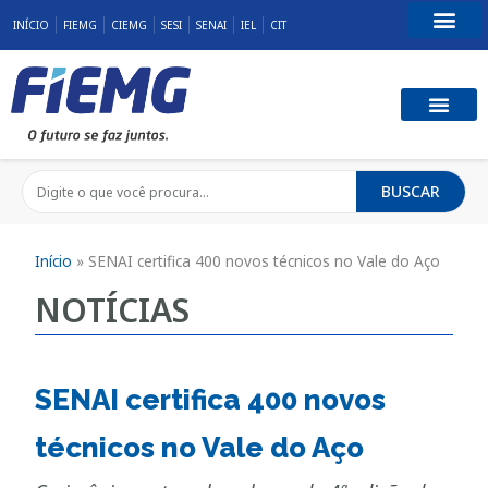
INÍCIO
FIEMG
CIEMG
SESI
SENAI
IEL
CIT
Fale Conosco
BUSCAR
Início
»
SENAI certifica 400 novos técnicos no Vale do Aço
NOTÍCIAS
SENAI certifica 400 novos
técnicos no Vale do Aço