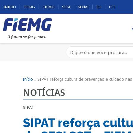
INÍCIO
FIEMG
CIEMG
SESI
SENAI
IEL
CIT
Início
»
SIPAT reforça cultura de prevenção e cuidado na
NOTÍCIAS
SIPAT
SIPAT reforça cult