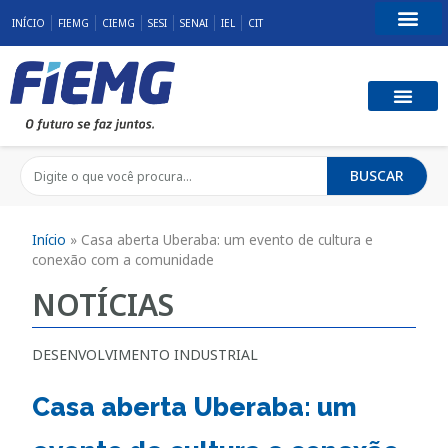
INÍCIO
FIEMG
CIEMG
SESI
SENAI
IEL
CIT
Fale Conosco
BUSCAR
Início
»
Casa aberta Uberaba: um evento de cultura e
conexão com a comunidade
NOTÍCIAS
DESENVOLVIMENTO INDUSTRIAL
Casa aberta Uberaba: um